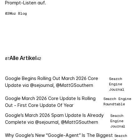
Prompt-Listen auf.
03
Moz Blog
Alle Artikel
07
42
Google Begins Rolling Out March 2026 Core
Search
Engine
Update via @sejournal, @MattGSouthern
Journal
Google March 2026 Core Update Is Rolling
Search Engine
Roundtable
Out - First Core Update Of Year
Google’s March 2026 Spam Update Is Already
Search
Engine
Complete via @sejournal, @MattGSouthern
Journal
Why Google’s New “Google-Agent” Is The Biggest
Search