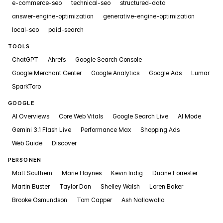
e-commerce-seo
technical-seo
structured-data
answer-engine-optimization
generative-engine-optimization
local-seo
paid-search
TOOLS
ChatGPT
Ahrefs
Google Search Console
Google Merchant Center
Google Analytics
Google Ads
Lumar
SparkToro
GOOGLE
AI Overviews
Core Web Vitals
Google Search Live
AI Mode
Gemini 3.1 Flash Live
Performance Max
Shopping Ads
Web Guide
Discover
PERSONEN
Matt Southern
Marie Haynes
Kevin Indig
Duane Forrester
Martin Buster
Taylor Dan
Shelley Walsh
Loren Baker
Brooke Osmundson
Tom Capper
Ash Nallawalla