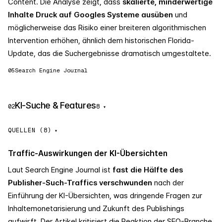
Content. Die Analyse zeigt, dass
skalierte, minderwertige
Inhalte Druck auf Googles Systeme ausüben
und
möglicherweise das Risiko einer breiteren algorithmischen
Intervention erhöhen, ähnlich dem historischen Florida-
Update, das die Suchergebnisse dramatisch umgestaltete.
05
Search Engine Journal
KI-Suche & Features
02
8
▾
QUELLEN (8)
Traffic-Auswirkungen der KI-Übersichten
Laut Search Engine Journal ist
fast die Hälfte des
Publisher-Such-Traffics verschwunden
nach der
Einführung der KI-Übersichten, was dringende Fragen zur
Inhaltemonetarisierung und Zukunft des Publishings
aufwirft. Der Artikel kritisiert die Reaktion der SEO-Branche