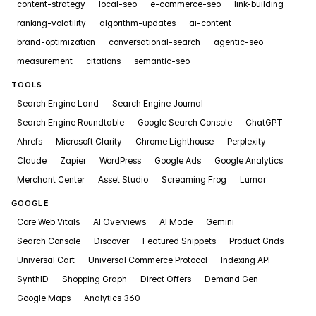
content-strategy
local-seo
e-commerce-seo
link-building
ranking-volatility
algorithm-updates
ai-content
brand-optimization
conversational-search
agentic-seo
measurement
citations
semantic-seo
TOOLS
Search Engine Land
Search Engine Journal
Search Engine Roundtable
Google Search Console
ChatGPT
Ahrefs
Microsoft Clarity
Chrome Lighthouse
Perplexity
Claude
Zapier
WordPress
Google Ads
Google Analytics
Merchant Center
Asset Studio
Screaming Frog
Lumar
GOOGLE
Core Web Vitals
AI Overviews
AI Mode
Gemini
Search Console
Discover
Featured Snippets
Product Grids
Universal Cart
Universal Commerce Protocol
Indexing API
SynthID
Shopping Graph
Direct Offers
Demand Gen
Google Maps
Analytics 360