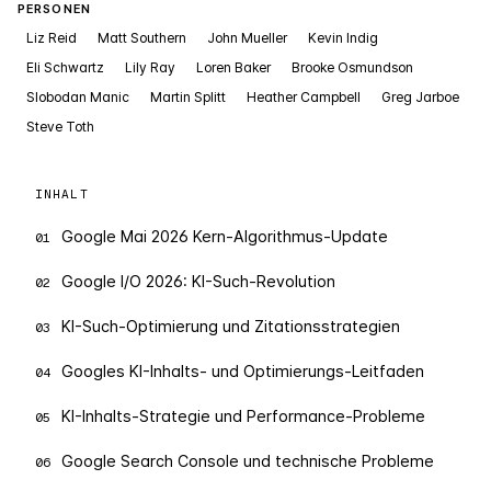
PERSONEN
Liz Reid
Matt Southern
John Mueller
Kevin Indig
Eli Schwartz
Lily Ray
Loren Baker
Brooke Osmundson
Slobodan Manic
Martin Splitt
Heather Campbell
Greg Jarboe
Steve Toth
INHALT
Google Mai 2026 Kern-Algorithmus-Update
01
Google I/O 2026: KI-Such-Revolution
02
KI-Such-Optimierung und Zitationsstrategien
03
Googles KI-Inhalts- und Optimierungs-Leitfaden
04
KI-Inhalts-Strategie und Performance-Probleme
05
Google Search Console und technische Probleme
06