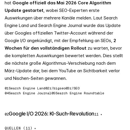
hat
Google offiziell das Mai 2026 Core Algorithm
Update gestartet
, wobei SEO-Experten erste
Auswirkungen über mehrere Kanäle melden. Laut Search
Engine Land und Search Engine Journal wurde das Update
über Googles offiziellen Twitter-Account während der
Google I/O angekündigt, mit der Empfehlung an SEOs,
2
Wochen für den vollständigen Rollout
zu warten, bevor
die kompletten Auswirkungen bewertet werden. Dies stellt
die nächste große Algorithmus-Verschiebung nach dem
März-Update dar, bei dem YouTube an Sichtbarkeit verlor
und Nischen-Seiten gewannen.
01
Search Engine Land
02
r/bigseo
03
r/SEO
04
Search Engine Journal
05
Search Engine Roundtable
Google I/O 2026: KI-Such-Revolution
02
11
▾
QUELLEN (11)