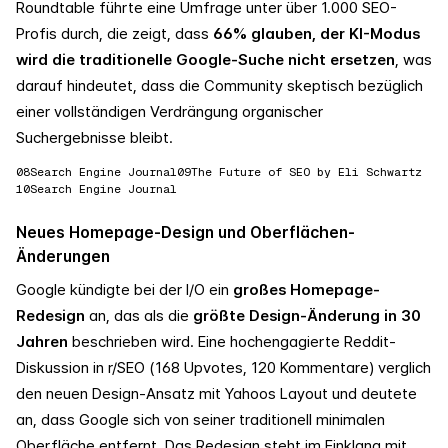
Roundtable führte eine Umfrage unter über 1.000 SEO-
Profis durch, die zeigt, dass
66% glauben, der KI-Modus
wird die traditionelle Google-Suche nicht ersetzen
, was
darauf hindeutet, dass die Community skeptisch bezüglich
einer vollständigen Verdrängung organischer
Suchergebnisse bleibt.
08
Search Engine Journal
09
The Future of SEO by Eli Schwartz
10
Search Engine Journal
Neues Homepage-Design und Oberflächen-
Änderungen
Google kündigte bei der I/O ein
großes Homepage-
Redesign
an, das als die
größte Design-Änderung in 30
Jahren
beschrieben wird. Eine hochengagierte Reddit-
Diskussion in r/SEO (168 Upvotes, 120 Kommentare) verglich
den neuen Design-Ansatz mit Yahoos Layout und deutete
an, dass Google sich von seiner traditionell minimalen
Oberfläche entfernt. Das Redesign steht im Einklang mit