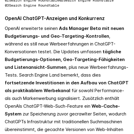
01
Search Engine Roundtable
02
Search Engine Roundtable
03
Search Engine Roundtable
OpenAI ChatGPT-Anzeigen und Konkurrenz
OpenAI erweiterte seinen
Ads Manager Beta mit neuen
Budgetierungs- und Geo-Targeting-Kontrollen
,
während es still neue Werbeerfahrungen in ChatGPT-
Konversationen testet. Die Updates umfassen
tägliche
Budgetierungs-Optionen, Geo-Targeting-Fähigkeiten
und Listenansicht-Summen
, plus neue Werbeerfahrungs-
Tests. Search Engine Land bemerkt, dass dies
fortsetzende Investitionen in den Aufbau von ChatGPT
als praktikablem Werbekanal
für sowohl Performance-
als auch Markenwerbung signalisiert. Zusätzlich enthält
OpenAIs ChatGPT-Web-Such-Feature ein
Web-Cache-
System
zur Speicherung zuvor gecrawlter Seiten, wodurch
ChatGPTs Infrastruktur mit traditionellen Suchmaschinen
übereinstimmt, die gecachte Versionen von Web-Inhalten